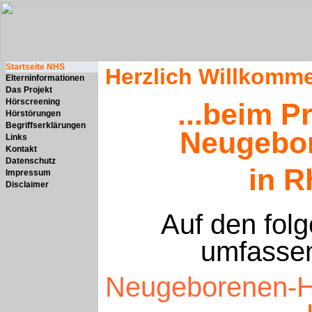
Startseite NHS
Herzlich Willkomme
Elterninformationen
Das Projekt
Hörscreening
...beim P
Hörstörungen
Begriffserklärungen
Neugebor
Links
Kontakt
Datenschutz
in R
Impressum
Disclaimer
Auf den folg
umfassen
Neugeborenen-H